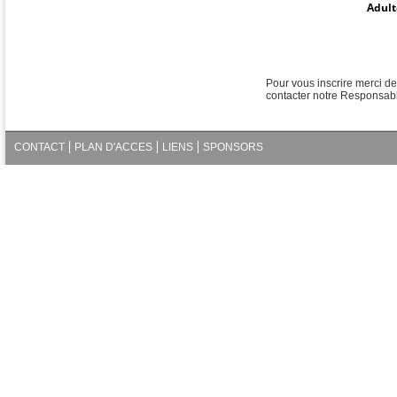
Adult
Pour vous inscrire merci d
contacter notre Responsab
CONTACT
PLAN D'ACCES
LIENS
SPONSORS